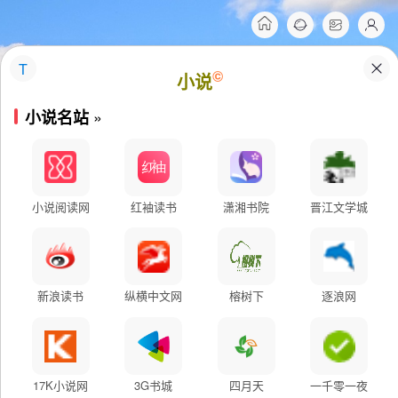
T
©
小说
»
小说名站
小说阅读网
红袖读书
潇湘书院
晋江文学城
新浪读书
纵横中文网
榕树下
逐浪网
17K小说网
3G书城
四月天
一千零一夜