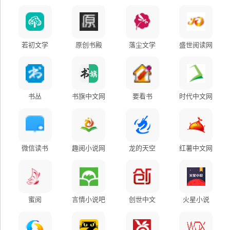
若初文学
原创书殿
落尘文学
盛世阅读网
书丛
书旗中文网
要看书
时代中文网
微信读书
趣阅小说网
龙的天空
红薯中文网
蜜阅
言情小说吧
创世中文
火星小说
Copyright ©2024-
2026 COOSO