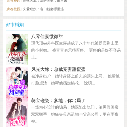
[青春校园]
婚然天成：法医老婆，碗里来
[青春校园]
久爱成疾：名门新妻哪里逃
都市婚姻
八零佳妻微微甜
现代顶尖外科医生穿越成了八十年代被拐卖到山里
的小村姑。 盛青青表示很蛋疼。 更疼的是好不容易
上...
风光大嫁：总裁宠妻甜蜜蜜
被净身出户，她转身搭上前夫的顶头上司。 他帮她
打脸虐渣，她帮他挡烂桃花。 沈玥...
萌宝碰瓷：爹地，你出局了
一场精心设计的骗局，她深陷出轨门，渣男假闺蜜
双双联手，她痛失母亲遗物与父亲公司，更在雨夜
被...