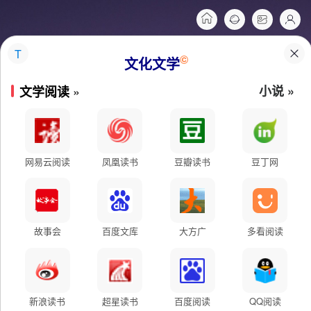
T
©
文化文学
»
小说 »
文学阅读
网易云阅读
凤凰读书
豆瓣读书
豆丁网
故事会
百度文库
大方广
多看阅读
新浪读书
超星读书
百度阅读
QQ阅读