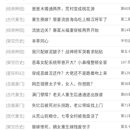
[经商种田]
崽崽木镯通两界，荒村变成桃花源
第80
[古代重生]
重生换嫁？罪妻流放海岛吃上糙汉将军了
第二
[经商种田]
流放边关？暴富从福妻穿梭两界开始
第14
[架空历史]
本草同心
半句
[经商种田]
我只配嫁泥腿子？战神将军哭着求贴贴
第五
[架空历史]
恶毒女配系统带崽开大？小鼻嘎整顿全家
187
[星际科幻]
穿成恶雌丑还作？大佬还不是跪着吻上来
第12
[总裁豪门]
网恋错撩太子爷，女人，你想跑？
第38
[古代重生]
满门孽障？老夫人重生后通通逐出族谱
第65
[总裁豪门]
失忆后被死对头拐跑，老公带娃找上门
第71
[现代重生]
从荒山到粮仓，七零全村被我盘活了
第11
[架空历史]
替嫁惨死，嫡女重生嫁残废世子
第五