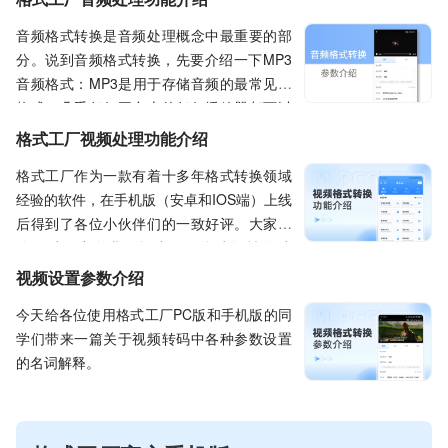
的文章中对大家的问题一一进行解答。
音频格式转换是音频处理概念中最重要的部
分。说到音频格式转换，先要介绍一下MP3
音频格式：MP3是用于存储音频的最常见的
格式，几乎任何平台上的任何播放器都可以
打开mp3文件。音频压缩会伴有质量的损
格式工厂视频处理功能介绍
失，但这种损失对于一般用户可以忽略不
格式工厂作为一款有着十多年格式转换领域
计，文件大小通常比原始文件要小。正因为
经验的软件，在手机版（安卓和IOS端）上线
mp3格式优秀的兼容性和较小的文件体积，
后得到了各位小伙伴们的一致好评。大家在
所以大部分音频文件我们都会选择转换成
使用过程中向我们提出了很多建设性的建
mp3格式来听。
议，迫切地希望我们尽快更新更多好用的功
视频设置参数介绍
能。我们的开发团队也是一刻没有停歇，目
今天给各位使用格式工厂PC版和手机版的同
前正在不断的优化和迭代中，争取带给大家
学们带来一篇关于视频转码中各种参数设置
一款在格式转换领域中功能更全面、转换更
的名词解释。
快速、操作更便捷的工具软件。