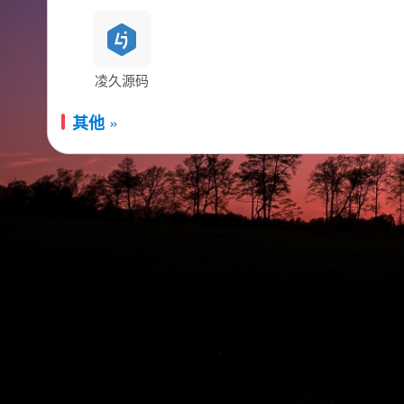
凌久源码
»
其他