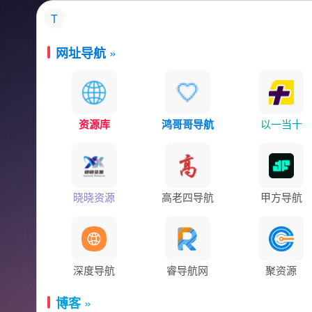
T
»
网址导航
资源库
鸿哥哥导航
以一当十
晓晓资源
高老四导航
甲方导航
深度导航
睿导航网
聚资源
»
博客